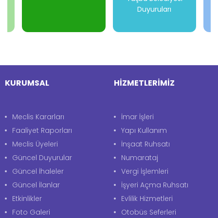
Duyuruları
-
-
-
-
KURUMSAL
HİZMETLERİMİZ
Meclis Kararları
İmar İşleri
Faaliyet Raporları
Yapı Kullanım
Meclis Üyeleri
İnşaat Ruhsatı
Güncel Duyurular
Numarataj
Güncel İhaleler
Vergi İşlemleri
Güncel İlanlar
İşyeri Açma Ruhsatı
Etkinlikler
Evlilik Hizmetleri
Foto Galeri
Otobüs Seferleri