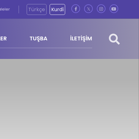
Türkçe
Kurdî
aleler
𝕏
LER
TUŞBA
İLETİŞİM