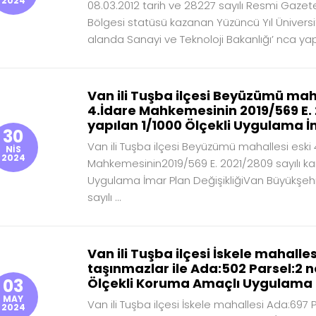
2024
08.03.2012 tarih ve 28227 sayılı Resmi Gazet
Bölgesi statüsü kazanan Yüzüncü Yıl Üniversit
alanda Sanayi ve Teknoloji Bakanlığı’ nca yapıl
Van ili Tuşba ilçesi Beyüzümü mah
4.İdare Mahkemesinin 2019/569 E. 
yapılan 1/1000 Ölçekli Uygulama İm
30
Van ili Tuşba ilçesi Beyüzümü mahallesi eski
NİS
2024
Mahkemesinin2019/569 E. 2021/2809 sayılı kar
Uygulama İmar Plan DeğişikliğiVan Büyükşehir 
sayılı ...
Van ili Tuşba ilçesi İskele mahalle
taşınmazlar ile Ada:502 Parsel:2 
03
Ölçekli Koruma Amaçlı Uygulama İ
MAY
Van ili Tuşba ilçesi İskele mahallesi Ada:697
2024