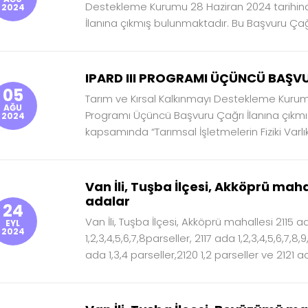
Destekleme Kurumu 28 Haziran 2024 tarihinde 
2024
İlanına çıkmış bulunmaktadır. Bu Başvuru Çağrı
IPARD III PROGRAMI ÜÇÜNCÜ BAŞVU
05
Tarım ve Kırsal Kalkınmayı Destekleme Kurum
AĞU
Programı Üçüncü Başvuru Çağrı İlanına çıkmı
2024
kapsamında “Tarımsal İşletmelerin Fiziki Varlıkl
Van İli, Tuşba İlçesi, Akköprü mahalle
adalar
24
Van İli, Tuşba İlçesi, Akköprü mahallesi 2115 ada
EYL
2024
1,2,3,4,5,6,7,8parseller, 2117 ada 1,2,3,4,5,6,7,8,9
ada 1,3,4 parseller,2120 1,2 parseller ve 2121 ada