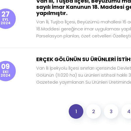
Van İli, Tuşba İlçesi, Beyüzümü ma
sayılı İmar Kanunun 18. Maddesi 
27
yapılmıştır.
EYL
Van İli, Tuşba İlçesi, Beyüzümü mahallesi 16 
2024
18.Maddesi gereğince imar uygulaması yapılmı
Parselasyon planları, özet cetvelleri Özelleşti
ERÇEK GÖLÜNÜN SU ÜRÜNLERİ İSTİH
09
Van İli İpekyolu İlçesi sınırları içerisinde De
EKİ
Gölünün (11.020 ha) su ürünleri istihsal hakkı 
2024
Gazetede yayımlanan Su Ürünleri Üretiminde 
1
2
3
4