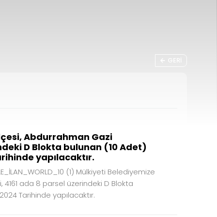
GERI
İlçesi, Abdurrahman Gazi
ndeki D Blokta bulunan (10 Adet)
arihinde yapılacaktır.
İLAN_WORLD_10 (1) Mülkiyeti Belediyemize
, 4161 ada 8 parsel üzerindeki D Blokta
.2024 Tarihinde yapılacaktır.