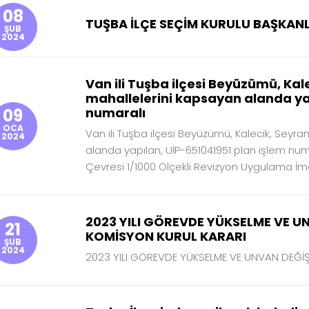
08
TUŞBA İLÇE SEÇİM KURULU BAŞKAN
ŞUB
2024
Van ili Tuşba ilçesi Beyüzümü, Ka
mahallelerini kapsayan alanda ya
09
numaralı
OCA
Van ili Tuşba ilçesi Beyüzümü, Kalecik, Sey
2024
alanda yapılan, UİP-651041951 plan işlem numa
Çevresi 1/1000 Ölçekli Revizyon Uygulama İmar
2023 YILI GÖREVDE YÜKSELME VE UN
21
KOMİSYON KURUL KARARI
ŞUB
2024
2023 YILI GÖREVDE YÜKSELME VE UNVAN DEĞİŞ