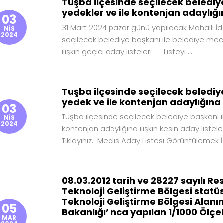
Tuşba İlçesinde seçilecek belediye 
yedekler ve ile kontenjan adaylığına
03
31 Mart 2024 pazar günü yapılacak Mahalli İ
NİS
2024
seçilecek belediye başkanı ile belediye mecli
ilişkin geçici aday listeleri Listeyi ...
Tuşba ilçesinde seçilecek belediye 
yedek ve ile kontenjan adaylığına i
03
Tuşba ilçesinde seçilecek belediye başkanı il
NİS
2024
kontenjan adaylığına ilişkin kesin aday liste
Tıklayınız. Meclis Aday Listesi Görüntülemek İçi
08.03.2012 tarih ve 28227 sayılı 
Teknoloji Geliştirme Bölgesi statü
Teknoloji Geliştirme Bölgesi Alanı
05
Bakanlığı’ nca yapılan 1/1000 Ölçe
MAR