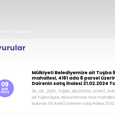
umsal
Duyurular
urular
Mülkiyeti Belediyemize ait Tuşba 
mahallesi, 4161 ada 8 parsel üzeri
09
Dairenin satış ihalesi 21.02.2024 T
ŞUB
05_08_2025_TUŞBA_BELEDİYESİ_KONUT_İHALE_
2024
ait Tuşba İlçesi, Abdurrahman Gazi mahallesi
bulunan (10 Adet) Dairenin satış ihalesi 21.02