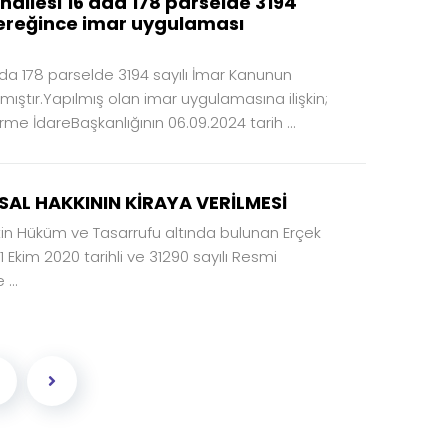
hallesi 16 ada 178 parselde 3194
gereğince imar uygulaması
ada 178 parselde 3194 sayılı İmar Kanunun
ştır.Yapılmış olan imar uygulamasına ilişkin;
rme İdareBaşkanlığının 06.09.2024 tarih ...
SAL HAKKININ KİRAYA VERİLMESİ
vletin Hüküm ve Tasarrufu altında bulunan Erçek
31 Ekim 2020 tarihli ve 31290 sayılı Resmi
...