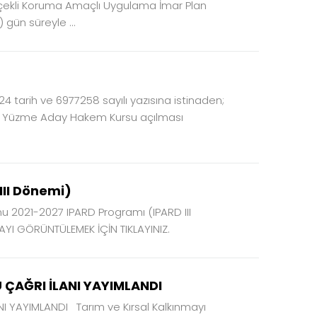
lçekli Koruma Amaçlı Uygulama İmar Plan
 gün süreyle ...
4 tarih ve 6977258 sayılı yazısına istinaden;
zde Yüzme Aday Hakem Kursu açılması
III Dönemi)
u 2021-2027 IPARD Programı (IPARD III
I GÖRÜNTÜLEMEK İÇİN TIKLAYINIZ.
U ÇAĞRI İLANI YAYIMLANDI
NI YAYIMLANDI Tarım ve Kırsal Kalkınmayı