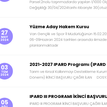
Parsel:2nolu taşınmazlarda yapılan 1/1000 Ö
Değişikliği 30/04/2024tarihi itibariyle 30(otuz)
Yüzme Aday Hakem Kursu
27
Van Gençlik ve Spor İl Müdürlüğünün 15.02.202
MAY
06-09Haziran 2024 tarihleri arasında ilimi
2024
planlanmaktadır
2021-2027 IPARD Programı (IPARD 
03
Tarım ve Kırsal Kalkınmayı Destekleme Kurum
TEM
2024
Dönemi) İKİNCİ BAŞVURU ÇAĞRI İLAN DOSYAY
IPARD III PROGRAMI İKİNCİ BAŞVUR
05
IPARD III PROGRAMI İKİNCİ BAŞVURU ÇAĞRI İLA
AĞU