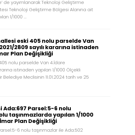
e’ de yayımlanarak Teknoloji Geliştirme
esi Teknoloji Geliştirme Bölgesi Alanına ait
an 1/1000 ...
allesi eski 405 nolu parselde Van
2021/2809 sayılı kararına istinaden
ar Plan Değişikliği
 405 nolu parselde Van 4.İdare
arına istinaden yapılan 1/1000 Ölçekli
Belediye Meclisinin 11.01.2024 tarih ve 25
si Ada:697 Parsel:5-6 nolu
nolu taşınmazlarda yapılan 1/1000
mar Plan Değişikliği
 Parsel:5-6 nolu taşınmazlar ile Ada:502