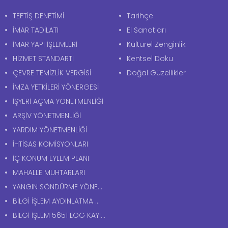
TEFTİŞ DENETİMİ
Tarihçe
İMAR TADİLATI
El Sanatları
İMAR YAPI İŞLEMLERİ
Kültürel Zenginlik
HİZMET STANDARTI
Kentsel Doku
ÇEVRE TEMİZLİK VERGİSİ
Doğal Güzellikler
İMZA YETKİLERİ YÖNERGESİ
İŞYERİ AÇMA YÖNETMENLİĞİ
ARŞİV YÖNETMENLİĞİ
YARDIM YÖNETMENLİĞİ
İHTİSAS KOMİSYONLARI
İÇ KONUM EYLEM PLANI
MAHALLE MUHTARLARI
YANGIN SÖNDÜRME YÖNERGESİ
BİLGİ İŞLEM AYDINLATMA METNİ
BİLGİ İŞLEM 5651 LOG KAYITLARI AYDINLATMA METNİ