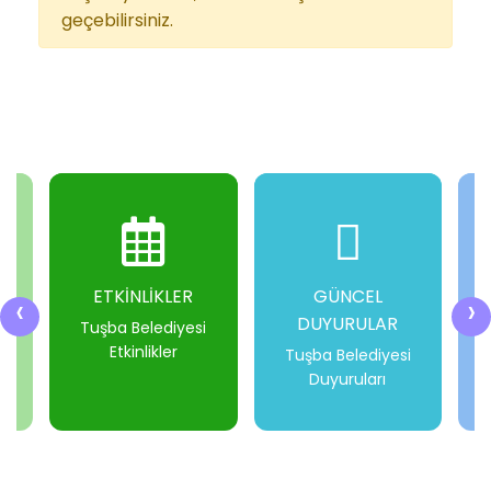
geçebilirsiniz.
ETKİNLİKLER
GÜNCEL
‹
›
DUYURULAR
i
Tuşba Belediyesi
Etkinlikler
Tuşba Belediyesi
Duyuruları
-
-
-
-