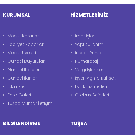
KURUMSAL
HİZMETLERİMİZ
Meclis Kararları
İmar İşleri
Faaliyet Raporları
Yapı Kullanım
Meclis Üyeleri
İnşaat Ruhsatı
Güncel Duyurular
Numarataj
Güncel İhaleler
Vergi İşlemleri
Güncel İlanlar
İşyeri Açma Ruhsatı
Etkinlikler
Evlilik Hizmetleri
Foto Galeri
Otobüs Seferleri
Tuşba Muhtar İletişim
BİLGİLENDİRME
TUŞBA