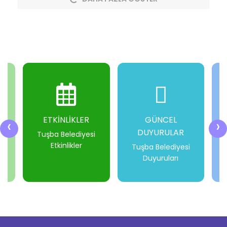
ETKİNLİKLER
GÜNCEL
‹
›
DUYURULAR
i
Tuşba Belediyesi
Etkinlikler
Tuşba Belediyesi
Duyuruları
-
-
-
-