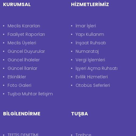
KURUMSAL
HİZMETLERİMİZ
Meclis Kararları
İmar İşleri
Faaliyet Raporları
Yapı Kullanım
Meclis Üyeleri
İnşaat Ruhsatı
Güncel Duyurular
Numarataj
Güncel İhaleler
Vergi İşlemleri
Güncel İlanlar
İşyeri Açma Ruhsatı
Etkinlikler
Evlilik Hizmetleri
Foto Galeri
Otobüs Seferleri
Tuşba Muhtar İletişim
BİLGİLENDİRME
TUŞBA
TEFTİŞ DENETİMİ
Tarihçe