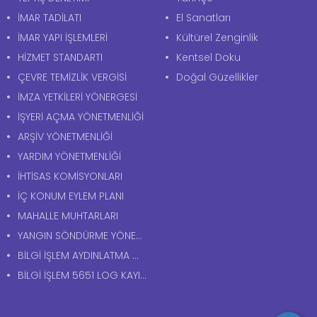
İMAR TADİLATI
El Sanatları
İMAR YAPI İŞLEMLERİ
Kültürel Zenginlik
HİZMET STANDARTI
Kentsel Doku
ÇEVRE TEMİZLİK VERGİSİ
Doğal Güzellikler
İMZA YETKİLERİ YÖNERGESİ
İŞYERİ AÇMA YÖNETMENLİĞİ
ARŞİV YÖNETMENLİĞİ
YARDIM YÖNETMENLİĞİ
İHTİSAS KOMİSYONLARI
İÇ KONUM EYLEM PLANI
MAHALLE MUHTARLARI
YANGIN SÖNDÜRME YÖNERGESİ
BİLGİ İŞLEM AYDINLATMA METNİ
BİLGİ İŞLEM 5651 LOG KAYITLARI AYDINLATMA METNİ