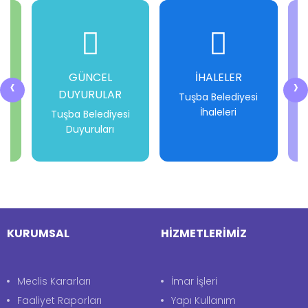
GÜNCEL
İHALELER
‹
›
DUYURULAR
i
Tuşba Belediyesi
İhaleleri
Tuşba Belediyesi
Duyuruları
-
-
-
-
KURUMSAL
HİZMETLERİMİZ
Meclis Kararları
İmar İşleri
Faaliyet Raporları
Yapı Kullanım