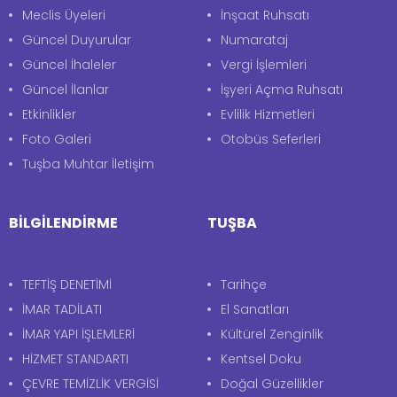
Meclis Üyeleri
İnşaat Ruhsatı
Güncel Duyurular
Numarataj
Güncel İhaleler
Vergi İşlemleri
Güncel İlanlar
İşyeri Açma Ruhsatı
Etkinlikler
Evlilik Hizmetleri
Foto Galeri
Otobüs Seferleri
Tuşba Muhtar İletişim
BİLGİLENDİRME
TUŞBA
TEFTİŞ DENETİMİ
Tarihçe
İMAR TADİLATI
El Sanatları
İMAR YAPI İŞLEMLERİ
Kültürel Zenginlik
HİZMET STANDARTI
Kentsel Doku
ÇEVRE TEMİZLİK VERGİSİ
Doğal Güzellikler