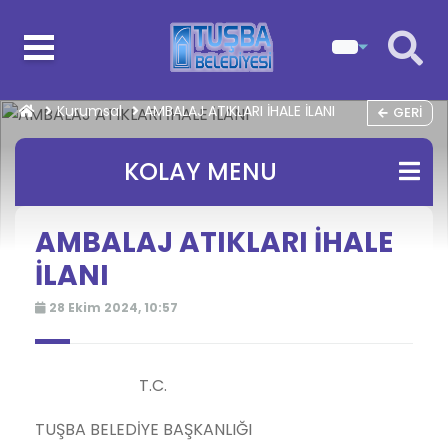
Kurumsal
AMBALAJ ATIKLARI İHALE İLANI
GERI
KOLAY MENU
AMBALAJ ATIKLARI İHALE
İLANI
28 Ekim 2024, 10:57
T.C.
TUŞBA BELEDİYE BAŞKANLIĞI