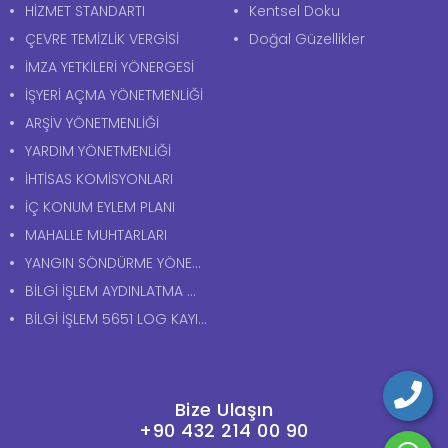
HİZMET STANDARTI
Kentsel Doku
ÇEVRE TEMİZLİK VERGİSİ
Doğal Güzellikler
İMZA YETKİLERİ YÖNERGESİ
İŞYERİ AÇMA YÖNETMENLİĞİ
ARŞİV YÖNETMENLİĞİ
YARDIM YÖNETMENLİĞİ
İHTİSAS KOMİSYONLARI
İÇ KONUM EYLEM PLANI
MAHALLE MUHTARLARI
YANGIN SÖNDÜRME YÖNERGESİ
BİLGİ İŞLEM AYDINLATMA METNİ
BİLGİ İŞLEM 5651 LOG KAYITLARI AYDINLATMA METNİ
Bize Ulaşın
+90 432 214 00 90