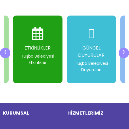
ETKİNLİKLER
GÜNCEL
‹
›
DUYURULAR
i
Tuşba Belediyesi
Etkinlikler
Tuşba Belediyesi
Duyuruları
-
-
-
-
KURUMSAL
HİZMETLERİMİZ