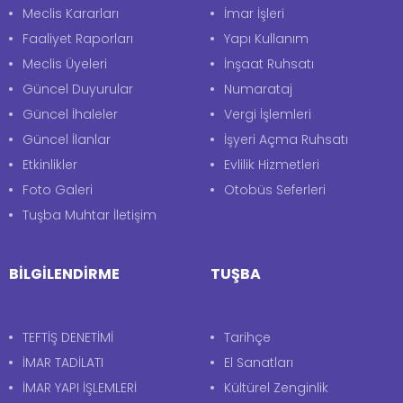
Meclis Kararları
İmar İşleri
Faaliyet Raporları
Yapı Kullanım
Meclis Üyeleri
İnşaat Ruhsatı
Güncel Duyurular
Numarataj
Güncel İhaleler
Vergi İşlemleri
Güncel İlanlar
İşyeri Açma Ruhsatı
Etkinlikler
Evlilik Hizmetleri
Foto Galeri
Otobüs Seferleri
Tuşba Muhtar İletişim
BİLGİLENDİRME
TUŞBA
TEFTİŞ DENETİMİ
Tarihçe
İMAR TADİLATI
El Sanatları
İMAR YAPI İŞLEMLERİ
Kültürel Zenginlik