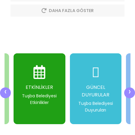
DAHA FAZLA GÖSTER
ETKİNLİKLER
GÜNCEL
‹
›
DUYURULAR
i
Tuşba Belediyesi
Etkinlikler
Tuşba Belediyesi
Duyuruları
-
-
-
-