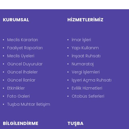
KURUMSAL
HİZMETLERİMİZ
Meclis Kararları
İmar İşleri
Faaliyet Raporları
Yapı Kullanım
Meclis Üyeleri
İnşaat Ruhsatı
Güncel Duyurular
Numarataj
Güncel İhaleler
Vergi İşlemleri
Güncel İlanlar
İşyeri Açma Ruhsatı
Etkinlikler
Evlilik Hizmetleri
Foto Galeri
Otobüs Seferleri
Tuşba Muhtar İletişim
BİLGİLENDİRME
TUŞBA