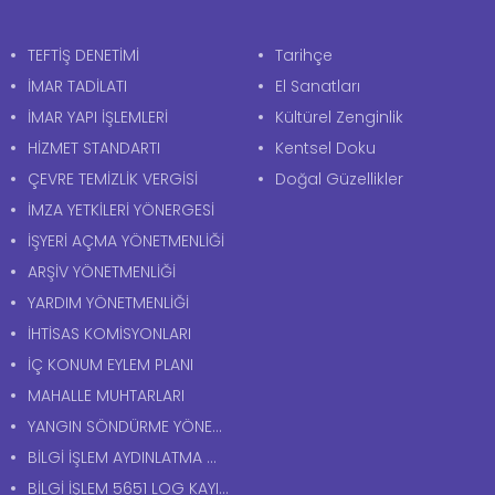
TEFTİŞ DENETİMİ
Tarihçe
İMAR TADİLATI
El Sanatları
İMAR YAPI İŞLEMLERİ
Kültürel Zenginlik
HİZMET STANDARTI
Kentsel Doku
ÇEVRE TEMİZLİK VERGİSİ
Doğal Güzellikler
İMZA YETKİLERİ YÖNERGESİ
İŞYERİ AÇMA YÖNETMENLİĞİ
ARŞİV YÖNETMENLİĞİ
YARDIM YÖNETMENLİĞİ
İHTİSAS KOMİSYONLARI
İÇ KONUM EYLEM PLANI
MAHALLE MUHTARLARI
YANGIN SÖNDÜRME YÖNERGESİ
BİLGİ İŞLEM AYDINLATMA METNİ
BİLGİ İŞLEM 5651 LOG KAYITLARI AYDINLATMA METNİ