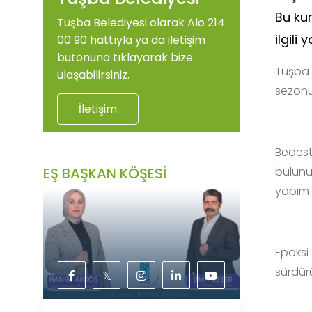
Bu kur
Tuşba Belediyesi olarak Alo 214
ilgili
00 90 hattıyla ya da iletişim
butonuna tıklayarak bize
Tuşba B
ulaşabilirsiniz.
sezonu
İletişim
Bedest
bulunu
EŞ BAŞKAN KÖŞESİ
yapım 
Epoksi
sürdürü
𝕏