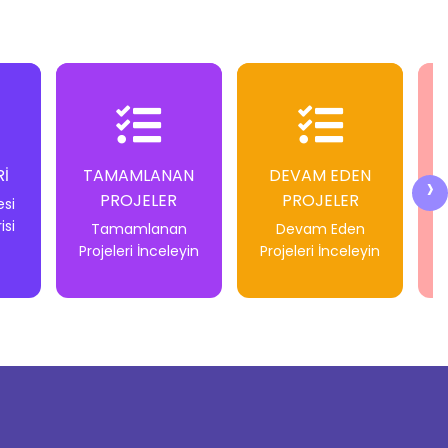
İ
TAMAMLANAN
DEVAM EDEN
G
›
PROJELER
PROJELER
esi
isi
Tamamlanan
Devam Eden
Projeleri İnceleyin
Projeleri İnceleyin
-
-
-
-