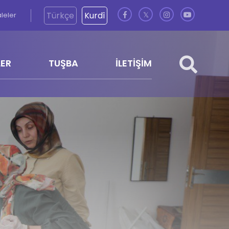
Türkçe
Kurdî
aleler
𝕏
LER
TUŞBA
İLETİŞİM