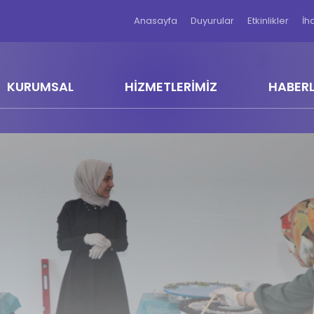
Anasayfa
Duyurular
Etkinlikler
İh
KURUMSAL
HİZMETLERİMİZ
HABER