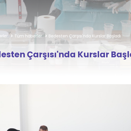
rler
Tüm haberler
Bedesten Çarşısı'nda Kurslar Başladı
esten Çarşısı'nda Kurslar Başl