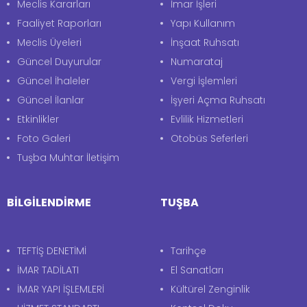
Meclis Kararları
İmar İşleri
Faaliyet Raporları
Yapı Kullanım
Meclis Üyeleri
İnşaat Ruhsatı
Güncel Duyurular
Numarataj
Güncel İhaleler
Vergi İşlemleri
Güncel İlanlar
İşyeri Açma Ruhsatı
Etkinlikler
Evlilik Hizmetleri
Foto Galeri
Otobüs Seferleri
Tuşba Muhtar İletişim
BİLGİLENDİRME
TUŞBA
TEFTİŞ DENETİMİ
Tarihçe
İMAR TADİLATI
El Sanatları
İMAR YAPI İŞLEMLERİ
Kültürel Zenginlik