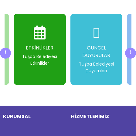
ETKİNLİKLER
GÜNCEL
‹
›
DUYURULAR
i
Tuşba Belediyesi
Etkinlikler
Tuşba Belediyesi
Duyuruları
-
-
-
-
KURUMSAL
HİZMETLERİMİZ