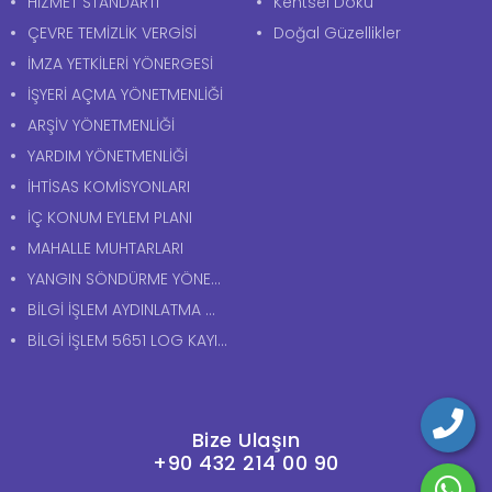
HİZMET STANDARTI
Kentsel Doku
ÇEVRE TEMİZLİK VERGİSİ
Doğal Güzellikler
İMZA YETKİLERİ YÖNERGESİ
İŞYERİ AÇMA YÖNETMENLİĞİ
ARŞİV YÖNETMENLİĞİ
YARDIM YÖNETMENLİĞİ
İHTİSAS KOMİSYONLARI
İÇ KONUM EYLEM PLANI
MAHALLE MUHTARLARI
YANGIN SÖNDÜRME YÖNERGESİ
BİLGİ İŞLEM AYDINLATMA METNİ
BİLGİ İŞLEM 5651 LOG KAYITLARI AYDINLATMA METNİ
Bize Ulaşın
+90 432 214 00 90