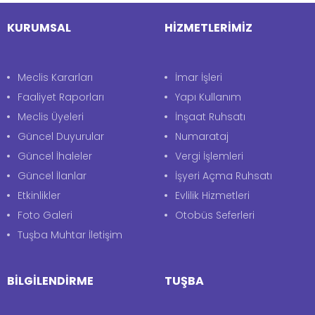
KURUMSAL
HİZMETLERİMİZ
Meclis Kararları
İmar İşleri
Faaliyet Raporları
Yapı Kullanım
Meclis Üyeleri
İnşaat Ruhsatı
Güncel Duyurular
Numarataj
Güncel İhaleler
Vergi İşlemleri
Güncel İlanlar
İşyeri Açma Ruhsatı
Etkinlikler
Evlilik Hizmetleri
Foto Galeri
Otobüs Seferleri
Tuşba Muhtar İletişim
BİLGİLENDİRME
TUŞBA