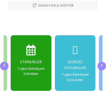
DAHA FAZLA GÖSTER
ETKİNLİKLER
GÜNCEL
‹
›
DUYURULAR
i
Tuşba Belediyesi
Etkinlikler
Tuşba Belediyesi
Duyuruları
-
-
-
-