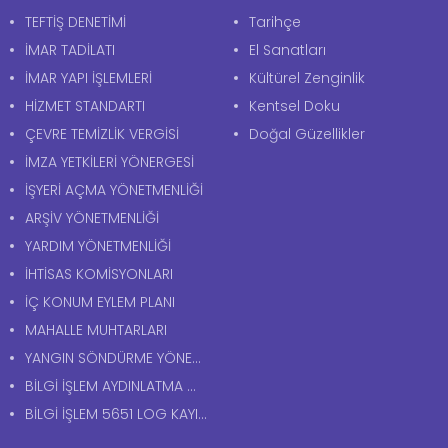
TEFTİŞ DENETİMİ
Tarihçe
İMAR TADİLATI
El Sanatları
İMAR YAPI İŞLEMLERİ
Kültürel Zenginlik
HİZMET STANDARTI
Kentsel Doku
ÇEVRE TEMİZLİK VERGİSİ
Doğal Güzellikler
İMZA YETKİLERİ YÖNERGESİ
İŞYERİ AÇMA YÖNETMENLİĞİ
ARŞİV YÖNETMENLİĞİ
YARDIM YÖNETMENLİĞİ
İHTİSAS KOMİSYONLARI
İÇ KONUM EYLEM PLANI
MAHALLE MUHTARLARI
YANGIN SÖNDÜRME YÖNERGESİ
BİLGİ İŞLEM AYDINLATMA METNİ
BİLGİ İŞLEM 5651 LOG KAYITLARI AYDINLATMA METNİ