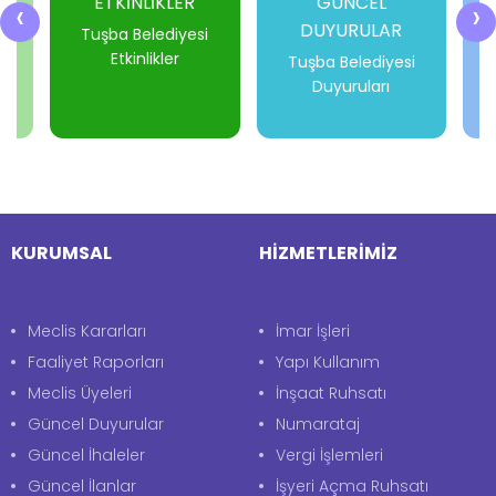
ETKİNLİKLER
GÜNCEL
‹
›
DUYURULAR
i
Tuşba Belediyesi
Etkinlikler
Tuşba Belediyesi
Duyuruları
-
-
-
-
KURUMSAL
HİZMETLERİMİZ
Meclis Kararları
İmar İşleri
Faaliyet Raporları
Yapı Kullanım
Meclis Üyeleri
İnşaat Ruhsatı
Güncel Duyurular
Numarataj
Güncel İhaleler
Vergi İşlemleri
Güncel İlanlar
İşyeri Açma Ruhsatı